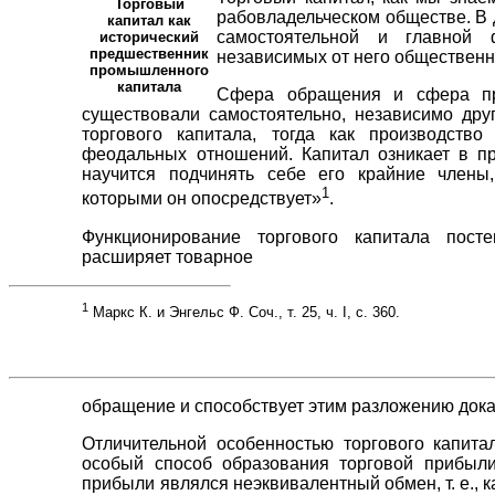
Торговый
рабовладельческом обществе. В 
капитал как
самостоятельной и главной
исторический
предшественник
независимых от него обществен
промышленного
капитала
Сфера обращения и сфера про
существовали самостоятельно, независимо др
торгового капитала, тогда как производств
феодальных отношений. Капитал озникает в п
научится подчинять себе его крайние член
1
которыми он опосредствует»
.
Функционирование торгового капитала пост
расширяет товарное
1
Маркс К. и Энгельс Ф. Соч., т. 25, ч. I, с. 360.
обращение и способствует этим разложению док
Отличительной особенностью торгового капита
особый способ образования торговой прибыли
прибыли являлся неэквивалентный обмен, т. е., к