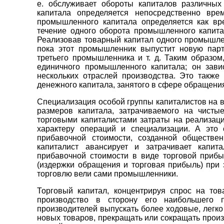
е. обслуживает обороты капиталов различных
капитала определяется непосредственно вре
промышленного капитала определяется как вр
течение одного оборота промышленного капита
Реализовав товарный капитал одного промышлен
пока этот промышленник выпустит новую парт
третьего промышленника и т. д. Таким образом
единичного промышленного капитала; он зави
нескольких отраслей производства. Это такж
денежного капитала, занятого в сфере обращени
Специализация особой группы капиталистов на 
размеров капитала, затрачиваемого на чисты
торговыми капиталистами затраты на реализац
характеру операций и специализации. А это
прибавочной стоимости, созданной обществе
капиталист авансирует и затрачивает капит
прибавочной стоимости в виде торговой приб
(издержки обращения и торговая прибыль) при 
торговлю вели сами промышленники.
Торговый капитал, концентрируя спрос на то
производство в сторону его наибольшего п
производителей выпускать более ходовые, легк
новых товаров, прекращать или сокращать прои