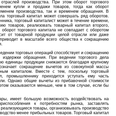
 отраслей производства. При этом оборот торгового
менем купли и продажи товаров, тогда как оборот
еменем производства, так и временем обращения. В
ла торговый капитал может совершать ряд оборотов.
ника, торговый капиталист может в течение времени,
ию товаров, реализовать товарный капитал второго,
, оборот торгового капитала не совпадает с оборотом
сит от товарной продукции целой отрасли или даже
е приводит в масштабе всего общества к сокращению
я.
ведении торговых операций способствует и сокращению
е издержки обращения. При ведении торгового дела
ию единицы продукции снижаются благодаря крупному
 означает сокращение вычетов из совокупной массы
нным капиталом. Вместе с тем, поскольку торговый
ал, промышленнику приходится уступать ему часть
ыли. Однако общие вычеты из прибавочной стоимости
этом оказываются меньше, чем в том случае, если бы
вары, имеет большую возможность воздействовать на
риспособления к потребностям рынка, заставлять
о реализующиеся товары, организовывать производство
зводство менее прибыльных товаров. Торговый капитал