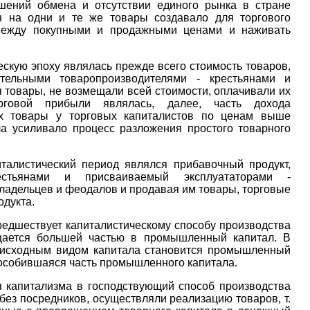
шений обмена и отсутствии единого рынка в стране
н на одни и те же товары создавало для торгового
 между покупными и продажными ценами и наживать
скую эпоху являлась прежде всего стоимость товаров,
тельными товаропроизводителями - крестьянами и
 товары, не возмещали всей стоимости, оплачивали их
говой прибыли являлась, далее, часть дохода
их товары у торговых капиталистов по ценам выше
ла усиливало процесс разложения простого товарного
талистический период являлся прибавочный продукт,
стьянами и присваиваемый эксплуататорами -
ладельцев и феодалов и продавая им товары, торговые
одукта.
редшествует капиталистическому способу производства
щается большей частью в промышленный капитал. В
и исходным видом капитала становится промышленный
обособившаяся часть промышленного капитала.
 капитализма в господствующий способ производства
ез посредников, осуществляли реализацию товаров, т.