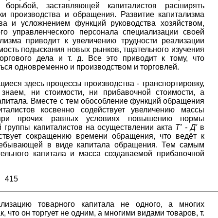
й борьбой, заставляющей капиталистов расширять
ки производства и обращения. Развитие капитализма
ва и усложнением функций руководства хозяйством,
го управленческого персонала специализации своей
ализма приводит к увеличению трудности реализации
имость подыскания новых рынков, тщательного изучения
оргового дела и т. д. Все это приводит к тому, что
ся одновременно и производством и торговлей.
иеся здесь процессы производства - транспортировку,
 знаем, ни стоимости, ни прибавочной стоимости, а
апитала. Вместе с тем обособление функций обращения
италистов косвенно содействует увеличению массы
 при прочих равных условиях повышению нормы
 группы капиталистов на осуществлении акта
Т′ - Д′
в
ствует сокращению времени обращения, что ведёт к
ребывающей в виде капитала обращения. Тем самым
тельного капитала и масса создаваемой прибавочной
415
ализацию товарного капитала не одного, а многих
 что он торгует не одним, а многими видами товаров, т.