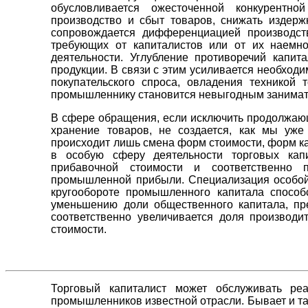
обусловливается ожесточенной конкурентно
производство и сбыт товаров, снижать издерж
сопровождается дифференциацией производст
требующих от капиталистов или от их наемно
деятельности. Углубление противоречий капит
продукции. В связи с этим усиливается необход
покупательского спроса, овладения техникой т
промышленнику становится невыгодным занимать
В сфере обращения, если исключить продолжающ
хранение товаров, не создается, как мы уже
происходит лишь смена форм стоимости, форм к
в особую сферу деятельности торговых кап
прибавочной стоимости и соответственно
промышленной прибыли. Специализация особой
кругообороте промышленного капитала способ
уменьшению доли общественного капитала, п
соответственно увеличивается доля производи
стоимости.
Торговый капиталист может обслуживать ре
промышленников известной отрасли. Бывает и так,