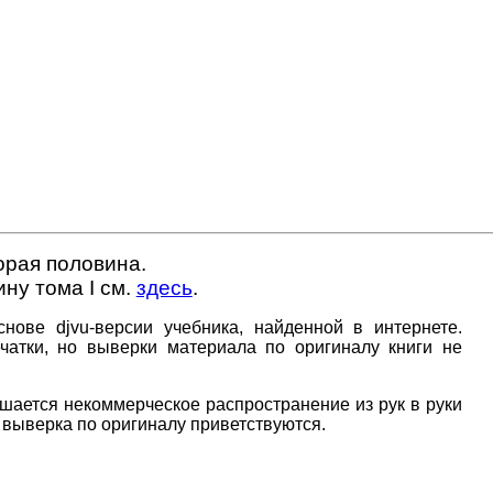
торая половина.
ну тома I см.
здесь
.
нове djvu-версии учебника, найденной в интернете.
атки, но выверки материала по оригиналу книги не
ается некоммерческое распространение из рук в руки
 выверка по оригиналу приветствуются.