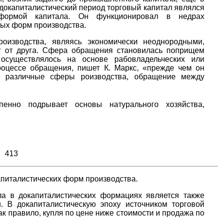
докапиталистический период торговый капитал являлся
 формой капитала. Он функционировал в недрах
ных форм производства.
изводства, являясь экономически неоднородными,
уг от друга. Сфера обращения становилась поприщем
о осуществлялось на основе рабовладельческих или
роцессе обращения, пишет К. Маркс, «прежде чем он
ы, различные сферы роизводства, обращение между
епенно подрывает основы натурального хозяйства,
413
апиталистических форм производства.
ла в докапиталистических формациях является также
. В докапиталистическую эпоху источником торговой
ак правило, купля по цене ниже стоимости и продажа по