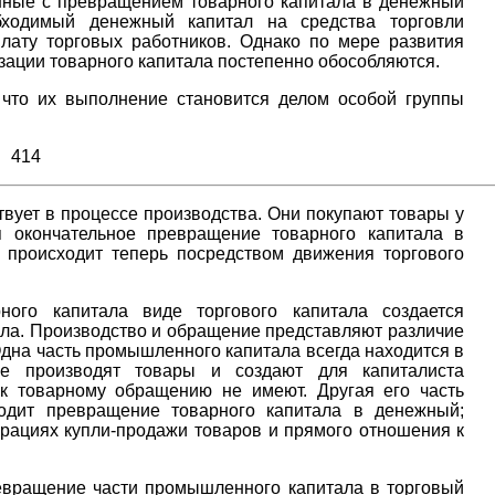
анные с превращением товарного капитала в денежный
бходимый денежный капитал на средства торговли
плату торговых работников. Однако по мере развития
зации товарного капитала постепенно обособляются.
 что их выполнение становится делом особой группы
414
твует в процессе производства. Они покупают товары у
 окончательное превращение товарного капитала в
 происходит теперь посредством движения торгового
ного капитала виде торгового капитала создается
ла. Производство и обращение представляют различие
дна часть промышленного капитала всегда находится в
е производят товары и создают для капиталиста
к товарному обращению не имеют. Другая его часть
одит превращение товарного капитала в денежный;
рациях купли-продажи товаров и прямого отношения к
евращение части промышленного капитала в торговый