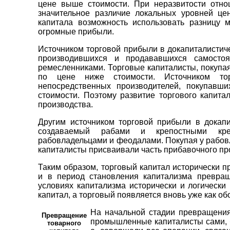
цене выше стоимости. При неразвитости отно
значительное различие локальных уровней це
капитала возможность использовать разницу
огромные прибыли.
Источником торговой прибыли в докапиталистиче
производившихся и продававшихся самостоя
ремесленниками. Торговые капиталисты, покупая
по цене ниже стоимости. Источником тор
непосредственных производителей, покупавш
стоимости. Поэтому развитие торгового капита
производства.
Другим источником торговой прибыли в докапи
создаваемый рабами и крепостными кре
рабовладельцами и феодалами. Покупая у рабов
капиталисты присваивали часть прибавочного пр
Таким образом, торговый капитал исторически п
и в период становления капитализма превра
условиях капитализма исторически и логическ
капитал, а торговый появляется вновь уже как 
На начальной стадии превращения
Превращение
промышленные капиталисты сами, б
товарного