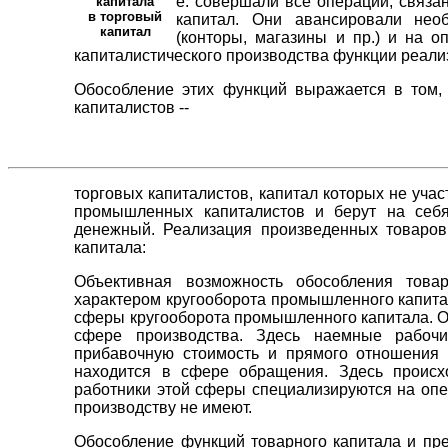
е. совершали все операции, связ
капитала
в торговый
капитал. Они авансировали нео
капитал
(конторы, магазины и пр.) и на о
капиталистического производства функции реали
Обособление этих функций выражается в том,
капиталистов --
торговых капиталистов, капитал которых не учас
промышленных капиталистов и берут на себя
денежный. Реализация произведенных товаров
капитала:
Объективная возможность обособления товар
характером кругооборота промышленного капита
сферы кругооборота промышленного капитала. О
сфере производства. Здесь наемные рабочи
прибавочную стоимость и прямого отношения 
находится в сфере обращения. Здесь происх
работники этой сферы специализируются на опе
производству не имеют.
Обособление функций товарного капитала и пр